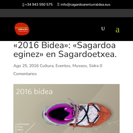
+34 943 550 575
info@sagardoarenlurraldea.eus
«2016 Bidea»: «Sagardoa
eginez» en Sagardoetxea.
Ago 25, 2016
Cultura
,
Eventos
,
Museos
,
Sidra
0
Comentarios