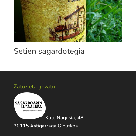
Setien sagardotegia
Zatoz eta gozatu
Kale Nagusia, 48
20115 Astigarraga Gipuzkoa