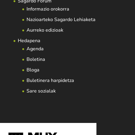
Sagardo Forum
Informazio orokorra
Nazioarteko Sagardo Lehiaketa
Aurreko edizioak
Hedapena
Agenda
Boletina
Bloga
Buletinera harpidetza
Sare sozialak