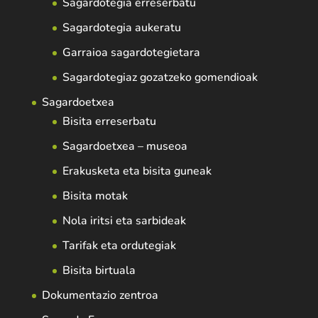
Sagardotegia erreserbatu
Sagardotegia aukeratu
Garraioa sagardotegietara
Sagardotegiaz gozatzeko gomendioak
Sagardoetxea
Bisita erreserbatu
Sagardoetxea – museoa
Erakusketa eta bisita guneak
Bisita motak
Nola iritsi eta sarbideak
Tarifak eta ordutegiak
Bisita birtuala
Dokumentazio zentroa