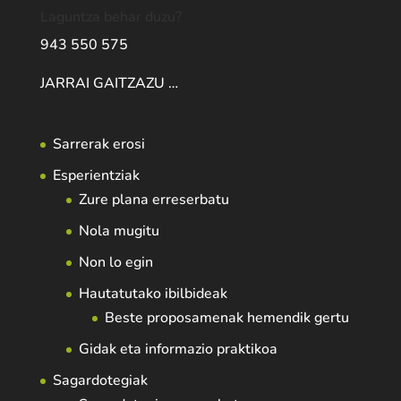
Laguntza behar duzu?
943 550 575
JARRAI GAITZAZU …
Sarrerak erosi
Esperientziak
Zure plana erreserbatu
Nola mugitu
Non lo egin
Hautatutako ibilbideak
Beste proposamenak hemendik gertu
Gidak eta informazio praktikoa
Sagardotegiak