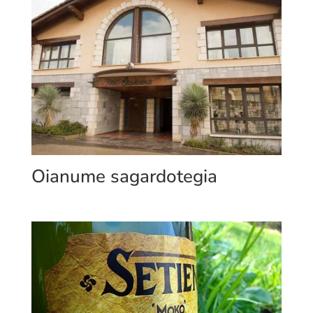
Oianume sagardotegia