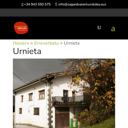
+34 943 550 575
info@sagardoarenlurraldea.eus
Hasiera
>
Erreserbatu
> Urnieta
Urnieta