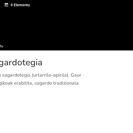
tazio zentroa
Sagardo Forum
Hedapena
tu
gardotegia
sagardotegia (urtarrila-apirila). Gaur
koak erabilita, sagardo tradizionala