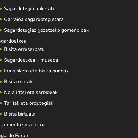
Sagardotegia aukeratu
Garraioa sagardotegietara
Sagardotegiaz gozatzeko gomendioak
agardoetxea
Bisita erreserbatu
Sagardoetxea – museoa
Erakusketa eta bisita guneak
Bisita motak
Nola iritsi eta sarbideak
Tarifak eta ordutegiak
Bisita birtuala
okumentazio zentroa
agardo Forum