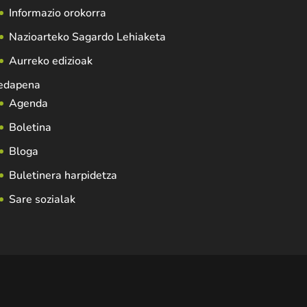
Informazio orokorra
Nazioarteko Sagardo Lehiaketa
Aurreko edizioak
edapena
Agenda
Boletina
Bloga
Buletinera harpidetza
Sare sozialak