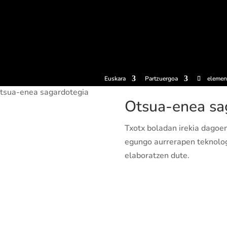
erosi
Esperientziak
Sagardotegiak
Sagardoetxea
Dokumen
Euskara
Partzuergoa
elemen
tsua-enea sagardotegia
Otsua-enea sa
Txotx boladan irekia dagoen 
egungo aurrerapen teknologi
elaboratzen dute.