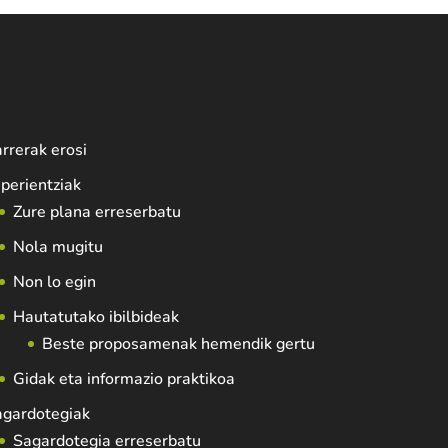
rrerak erosi
perientziak
Zure plana erreserbatu
Nola mugitu
Non lo egin
Hautatutako ibilbideak
Beste proposamenak hemendik gertu
Gidak eta informazio praktikoa
agardotegiak
Sagardotegia erreserbatu