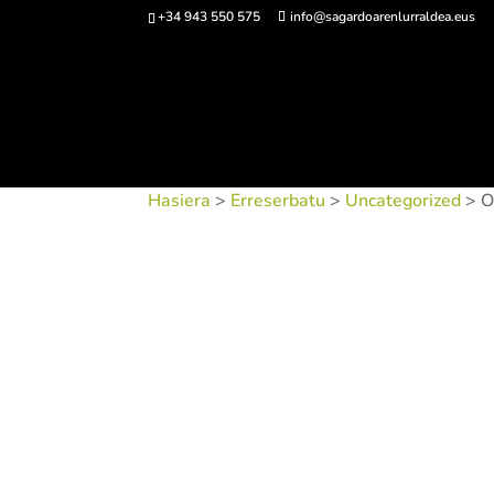
+34 943 550 575
info@sagardoarenlurraldea.eus
Sarrerak 
Hasiera
>
Erreserbatu
>
Uncategorized
> O