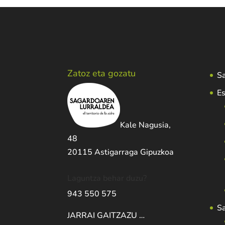
Zatoz eta gozatu
Sa
Es
Kale Nagusia,
48
20115 Astigarraga Gipuzkoa
Laguntza behar duzu?
943 550 575
S
JARRAI GAITZAZU …