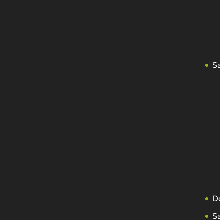
S
D
S