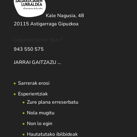
Kale Nagusia, 48
20115 Astigarraga Gipuzkoa
Laguntza behar duzu?
943 550 575
JARRAI GAITZAZU …
Sarrerak erosi
Esperientziak
Zure plana erreserbatu
Nola mugitu
Non lo egin
Hautatutako ibilbideak