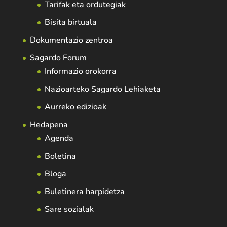
Tarifak eta ordutegiak
Bisita birtuala
Dokumentazio zentroa
Sagardo Forum
Informazio orokorra
Nazioarteko Sagardo Lehiaketa
Aurreko edizioak
Hedapena
Agenda
Boletina
Bloga
Buletinera harpidetza
Sare sozialak