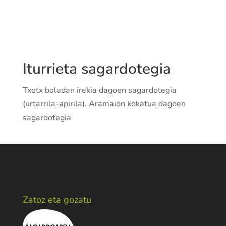
http://iturrietasagardotegia.blogspot.co
m
Iturrieta sagardotegia
Txotx boladan irekia dagoen sagardotegia
(urtarrila-apirila). Aramaion kokatua dagoen
sagardotegia
Zatoz eta gozatu