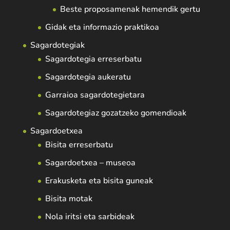
Beste proposamenak hemendik gertu
Gidak eta informazio praktikoa
Sagardotegiak
Sagardotegia erreserbatu
Sagardotegia aukeratu
Garraioa sagardotegietara
Sagardotegiaz gozatzeko gomendioak
Sagardoetxea
Bisita erreserbatu
Sagardoetxea – museoa
Erakusketa eta bisita guneak
Bisita motak
Nola iritsi eta sarbideak