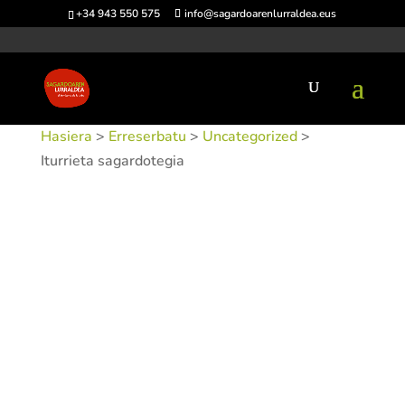
+34 943 550 575
info@sagardoarenlurraldea.eus
Hasiera
>
Erreserbatu
>
Uncategorized
>
Iturrieta sagardotegia