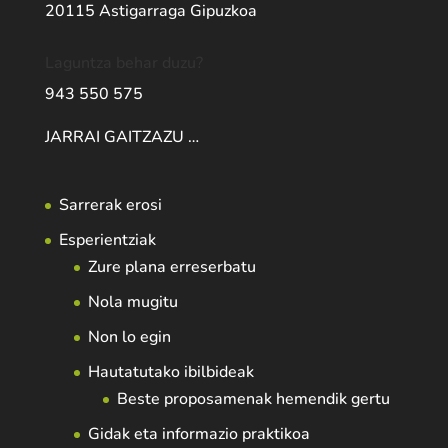
20115 Astigarraga Gipuzkoa
Laguntza behar duzu?
943 550 575
JARRAI GAITZAZU …
Sarrerak erosi
Esperientziak
Zure plana erreserbatu
Nola mugitu
Non lo egin
Hautatutako ibilbideak
Beste proposamenak hemendik gertu
Gidak eta informazio praktikoa