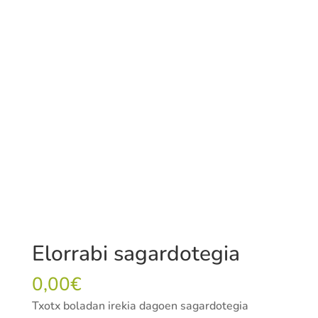
uztaila): Bazkariak eta afariak enkarguz.
Tamaina: 200 jankide
Informazio osagarria
Arduraduna: Arantxa Goikoetxea
Helbidea: Osinaga auzoa, 13. Hernani.
Tfnoa.: 943336990
E-maila:
sidraselorrabi@elorrabi.com
Web orria:
http://www.elorrabi.com
Elorrabi sagardotegia
0,00
€
Txotx boladan irekia dagoen sagardotegia