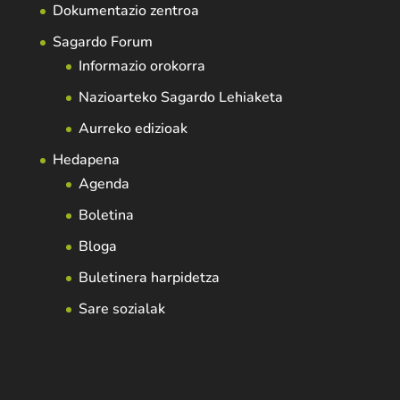
Dokumentazio zentroa
Sagardo Forum
Informazio orokorra
Nazioarteko Sagardo Lehiaketa
Aurreko edizioak
Hedapena
Agenda
Boletina
Bloga
Buletinera harpidetza
Sare sozialak