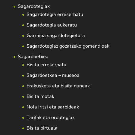
Sagardotegiak
Sagardotegia erreserbatu
Sagardotegia aukeratu
Garraioa sagardotegietara
Sagardotegiaz gozatzeko gomendioak
Sagardoetxea
Bisita erreserbatu
Sagardoetxea – museoa
Erakusketa eta bisita guneak
Bisita motak
Nola iritsi eta sarbideak
Tarifak eta ordutegiak
Bisita birtuala