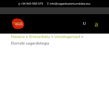
+34 943 550 575
info@sagardoarenlurraldea.eus
Hasiera
>
Erreserbatu
>
Uncategorized
>
Elorrabi sagardotegia