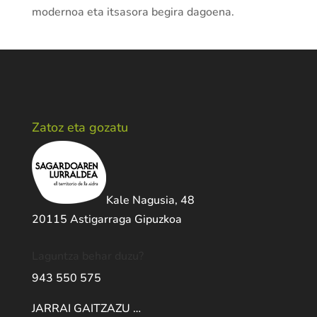
modernoa eta itsasora begira dagoena.
Zatoz eta gozatu
Kale Nagusia, 48
20115 Astigarraga Gipuzkoa
Laguntza behar duzu?
943 550 575
JARRAI GAITZAZU …