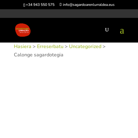
+34 943 550 575
info@sagardoarenlurraldea.eus
Hasiera
>
Erreserbatu
>
Uncategorized
>
Calonge sagardotegia