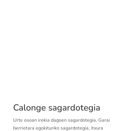
Arduraduna: Jose Cruz Calonge
Helbidea: Gurutzeta Baserria. Orkolaga
Paseoa, 8. Igeldo (Donostia-San
Sebastian).
Tfnoa.: 943213251
Faxa: 943313154
E-maila:
sidreriacalonge@gmail.com
Web orria:
http://www.sidreriacalonge.com
Calonge sagardotegia
Urte osoan irekia dagoen sagardotegia. Garai
berrietara egokituriko sagardotegia, itxura