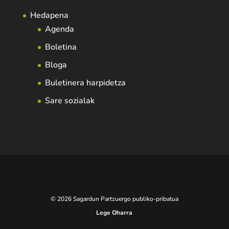
Hedapena
Agenda
Boletina
Bloga
Buletinera harpidetza
Sare sozialak
© 2026 Sagardun Partzuergo publiko-pribatua
Lege Oharra