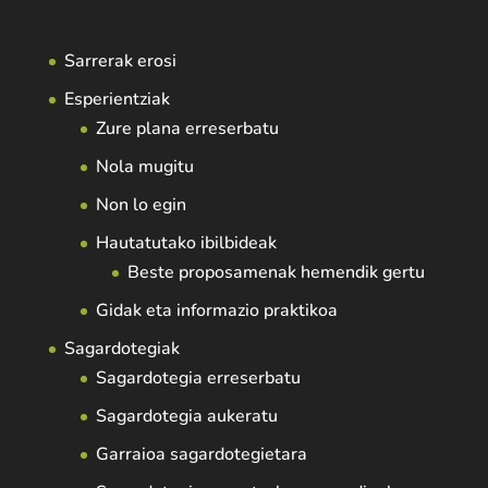
Sarrerak erosi
Esperientziak
Zure plana erreserbatu
Nola mugitu
Non lo egin
Hautatutako ibilbideak
Beste proposamenak hemendik gertu
Gidak eta informazio praktikoa
Sagardotegiak
Sagardotegia erreserbatu
Sagardotegia aukeratu
Garraioa sagardotegietara