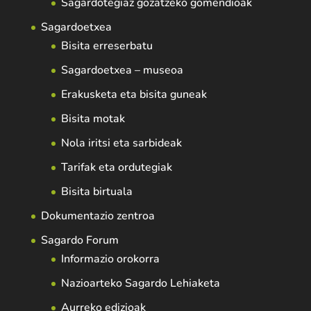
Sagardotegiaz gozatzeko gomendioak
Sagardoetxea
Bisita erreserbatu
Sagardoetxea – museoa
Erakusketa eta bisita guneak
Bisita motak
Nola iritsi eta sarbideak
Tarifak eta ordutegiak
Bisita birtuala
Dokumentazio zentroa
Sagardo Forum
Informazio orokorra
Nazioarteko Sagardo Lehiaketa
Aurreko edizioak