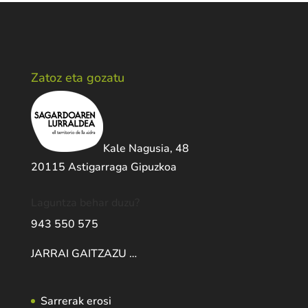
Zatoz eta gozatu
Kale Nagusia, 48
20115 Astigarraga Gipuzkoa
Laguntza behar duzu?
943 550 575
JARRAI GAITZAZU …
Sarrerak erosi