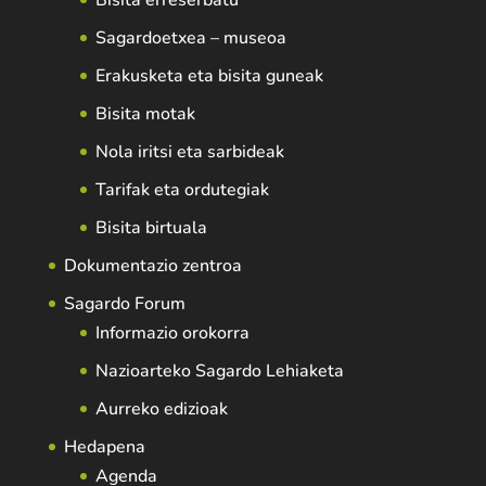
Sagardoetxea – museoa
Erakusketa eta bisita guneak
Bisita motak
Nola iritsi eta sarbideak
Tarifak eta ordutegiak
Bisita birtuala
Dokumentazio zentroa
Sagardo Forum
Informazio orokorra
Nazioarteko Sagardo Lehiaketa
Aurreko edizioak
Hedapena
Agenda