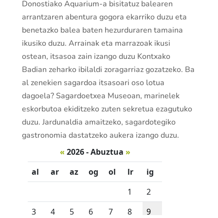
Donostiako Aquarium-a bisitatuz balearen
arrantzaren abentura gogora ekarriko duzu eta
benetazko balea baten hezurduraren tamaina
ikusiko duzu. Arrainak eta marrazoak ikusi
ostean, itsasoa zain izango duzu Kontxako
Badian zeharko ibilaldi zoragarriaz gozatzeko. Ba
al zenekien sagardoa itsasoari oso lotua
dagoela? Sagardoetxea Museoan, marinelek
eskorbutoa ekiditzeko zuten sekretua ezagutuko
duzu. Jardunaldia amaitzeko, sagardotegiko
gastronomia dastatzeko aukera izango duzu.