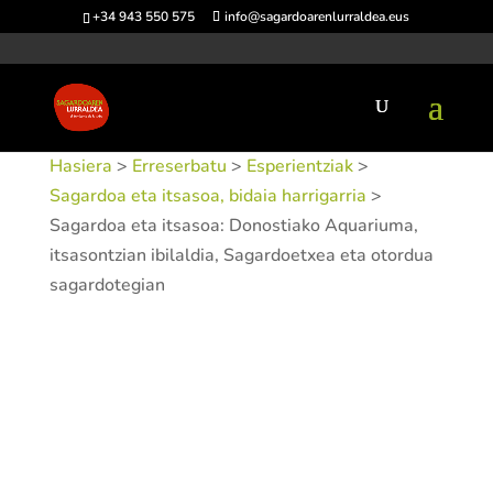
+34 943 550 575
info@sagardoarenlurraldea.eus
Hasiera
>
Erreserbatu
>
Esperientziak
>
Sagardoa eta itsasoa, bidaia harrigarria
>
Sagardoa eta itsasoa: Donostiako Aquariuma,
itsasontzian ibilaldia, Sagardoetxea eta otordua
sagardotegian