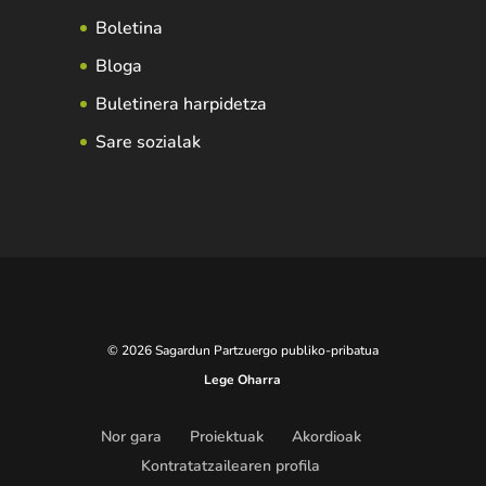
Boletina
Bloga
Buletinera harpidetza
Sare sozialak
© 2026 Sagardun Partzuergo publiko-pribatua
Lege Oharra
Nor gara
Proiektuak
Akordioak
Kontratatzailearen profila