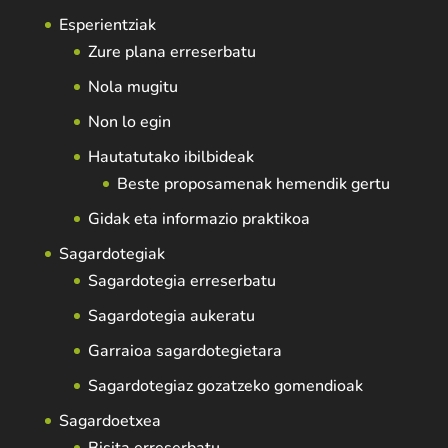
Esperientziak
Zure plana erreserbatu
Nola mugitu
Non lo egin
Hautatutako ibilbideak
Beste proposamenak hemendik gertu
Gidak eta informazio praktikoa
Sagardotegiak
Sagardotegia erreserbatu
Sagardotegia aukeratu
Garraioa sagardotegietara
Sagardotegiaz gozatzeko gomendioak
Sagardoetxea
Bisita erreserbatu