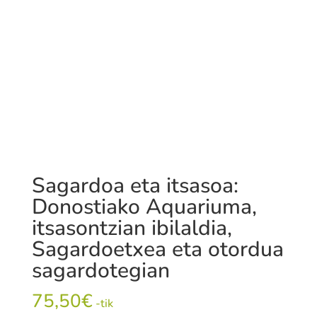
Sagardoa eta itsasoa:
Donostiako Aquariuma,
itsasontzian ibilaldia,
Sagardoetxea eta otordua
sagardotegian
75,50
€
-tik