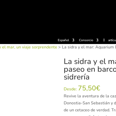
radas
Experiencias
Sidrerías
Museo de la sidra
Centro d
Español
Consorcio
artíc
y el mar, un viaje sorprendente
> La sidra y el mar: Aquarium
La sidra y el 
paseo en barc
sidrería
75,50
€
Desde:
Revive la aventura de la ca
Donostia-San Sebastián y d
de un cetaceo de verdad. Tra