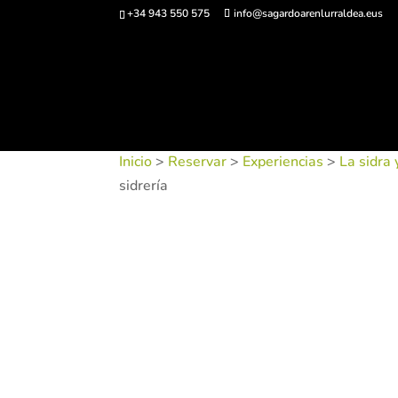
+34 943 550 575
info@sagardoarenlurraldea.eus
Comprar ent
Inicio
>
Reservar
>
Experiencias
>
La sidra 
sidrería