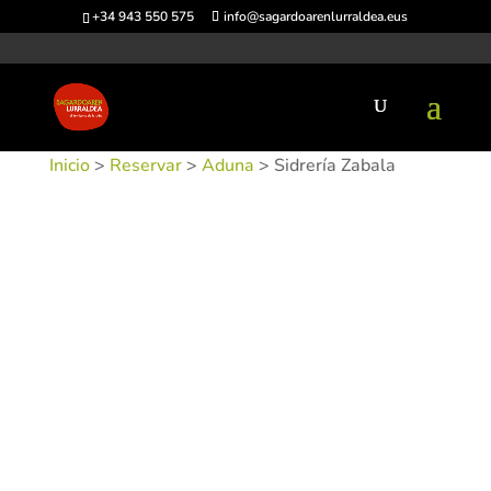
+34 943 550 575
info@sagardoarenlurraldea.eus
Inicio
>
Reservar
>
Aduna
> Sidrería Zabala
SKU:
SIDZAB-1
Categorías:
Aduna
,
Sidrerías
Etiquetas: