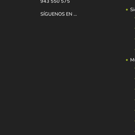
943 550 575
Si
SÍGUENOS EN …
Mu