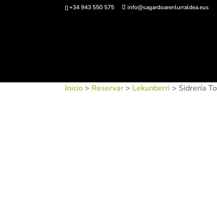
+34 943 550 575
info@sagardoarenlurraldea.eus
Comprar ent
Inicio
>
Reservar
>
Lekunberri
> Sidrería To