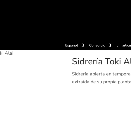
radas
Experiencias
Sidrerías
Museo de la sidra
Centro d
Español
Consorcio
artíc
ki Alai
Sidrería Toki A
Sidrería abierta en temporad
extraida de su propia plant