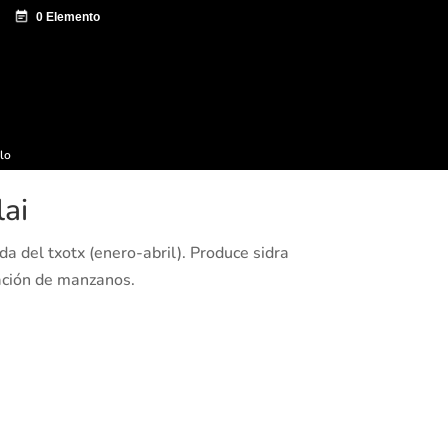
e documentación
Sagardo Forum
Difusión
ulo
lai
a del txotx (enero-abril). Produce sidra
ación de manzanos.