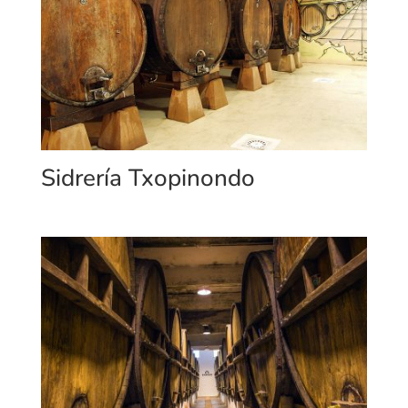
Sidrería Txopinondo