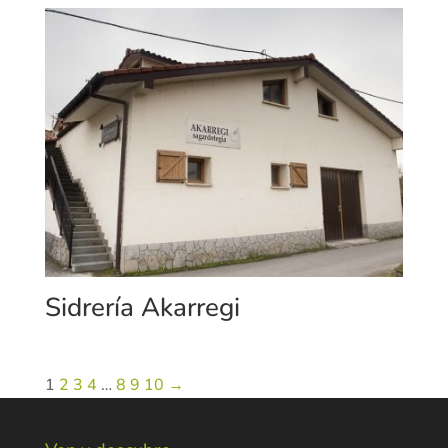
Sidrería Akarregi
1
2
3
4
…
8
9
10
→