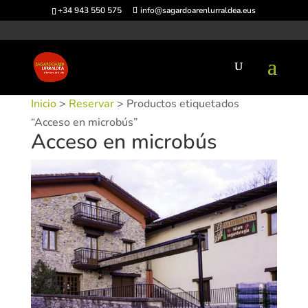
+34 943 550 575
info@sagardoarenlurraldea.eus
Inicio
>
Reservar
> Productos etiquetados
“Acceso en microbús”
Acceso en microbús