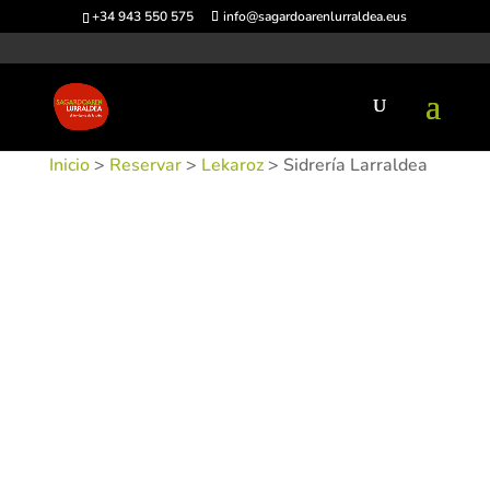
+34 943 550 575
info@sagardoarenlurraldea.eus
Inicio
>
Reservar
>
Lekaroz
> Sidrería Larraldea
SKU:
SIDLAR-1
Categorías:
Lekaroz
,
Sidrerías
Etiquetas: