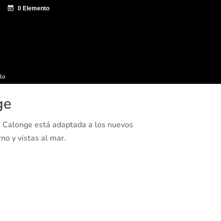
e documentación
Sagardo Forum
Difusión
ulo
ge
o. Calonge está adaptada a los nuevos
o y vistas al mar.