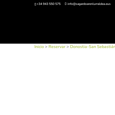
+34 943 550 575
info@sagardoarenlurraldea.eus
Comprar ent
Inicio
>
Reservar
>
Donostia-San Sebastiá