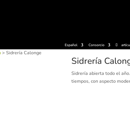
radas
Experiencias
Sidrerías
Museo de la sidra
Centro d
Español
Consorcio
artíc
n
> Sidrería Calonge
Sidrería Calon
Sidrería abierta todo el añ
tiempos, con aspecto modern