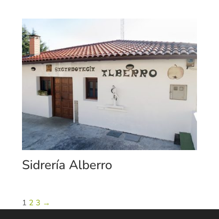
Sidrería Alberro
1
2
3
→