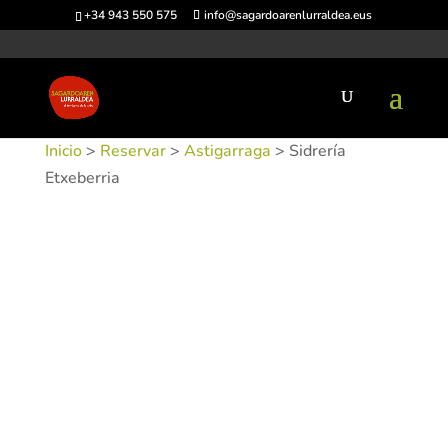
+34 943 550 575
info@sagardoarenlurraldea.eus
Inicio
>
Reservar
>
Astigarraga
> Sidrería
Etxeberria