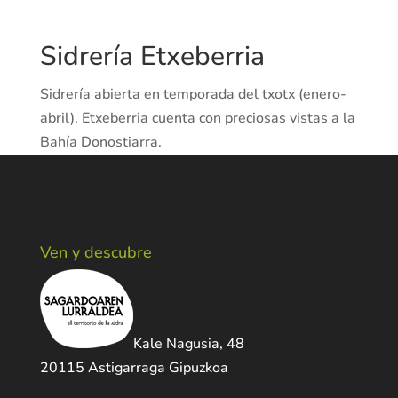
Sidrería Etxeberria
Sidrería abierta en temporada del txotx (enero-
abril). Etxeberria cuenta con preciosas vistas a la
Bahía Donostiarra.
Ven y descubre
Kale Nagusia, 48
20115 Astigarraga Gipuzkoa