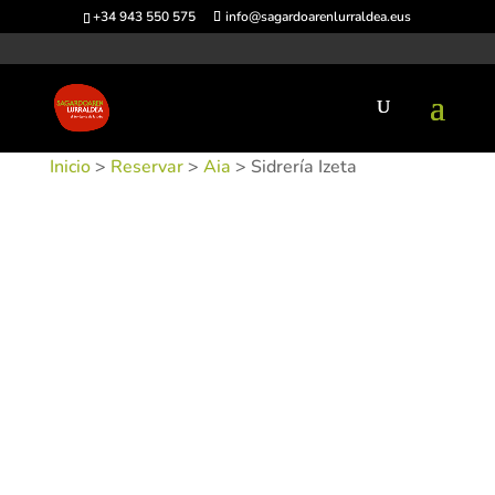
+34 943 550 575
info@sagardoarenlurraldea.eus
Inicio
>
Reservar
>
Aia
> Sidrería Izeta
SKU:
SIDIZE-1
Categorías:
Aia
,
Sidrerías
Etiquetas: