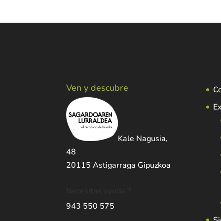
Ven y descubre
C
Ex
Kale Nagusia,
48
20115 Astigarraga Gipuzkoa
Necesitas ayuda ?
943 550 575
Si