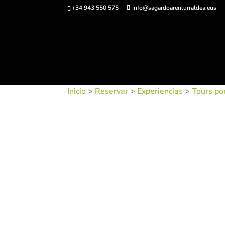
+34 943 550 575
info@sagardoarenlurraldea.eus
Comprar ent
Inicio
>
Reservar
>
Experiencias
>
Tours por