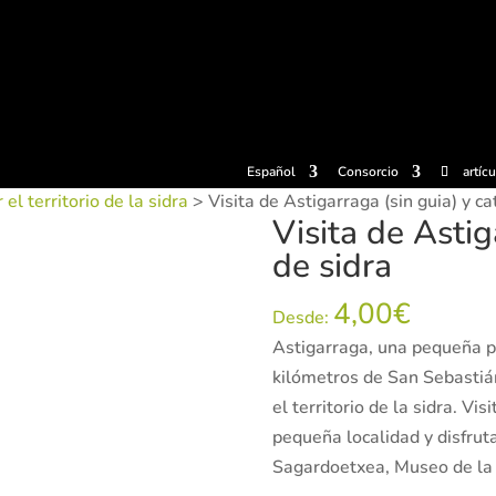
radas
Experiencias
Sidrerías
Museo de la sidra
Centro d
Español
Consorcio
artíc
 el territorio de la sidra
> Visita de Astigarraga (sin guia) y ca
Visita de Astig
de sidra
4,00
€
Desde:
Astigarraga, una pequeña po
kilómetros de San Sebastián
el territorio de la sidra. V
pequeña localidad y disfrut
Sagardoetxea, Museo de la 