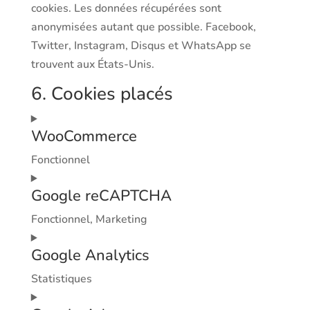
cookies. Les données récupérées sont
anonymisées autant que possible. Facebook,
Twitter, Instagram, Disqus et WhatsApp se
trouvent aux États-Unis.
6. Cookies placés
WooCommerce
Fonctionnel
Consent
Google reCAPTCHA
to
service
Fonctionnel, Marketing
woocommerce
Consent
Google Analytics
to
service
Statistiques
google-
Consent