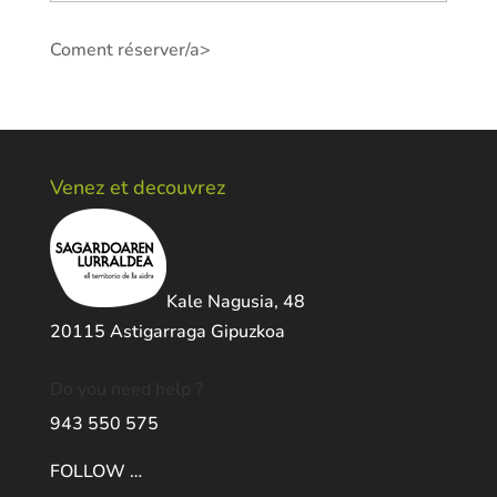
Coment réserver/a>
Venez et decouvrez
Kale Nagusia, 48
20115 Astigarraga Gipuzkoa
Do you need help ?
943 550 575
FOLLOW …