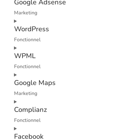
recaptcha
Google Adsense
to
service
Marketing
google-
Consent
analytics
WordPress
to
service
Fonctionnel
google-
Consent
adsense
WPML
to
service
Fonctionnel
wordpress
Consent
Google Maps
to
service
Marketing
wpml
Consent
Complianz
to
service
Fonctionnel
google-
Consent
maps
Facebook
to