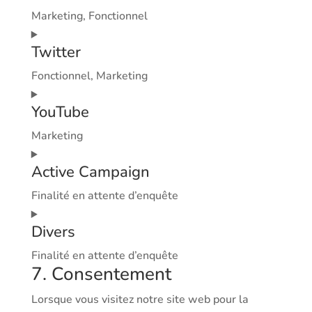
service
Marketing, Fonctionnel
complianz
Consent
Twitter
to
service
Fonctionnel, Marketing
facebook
Consent
YouTube
to
service
Marketing
twitter
Consent
Active Campaign
to
service
Finalité en attente d’enquête
youtube
Consent
Divers
to
service
Finalité en attente d’enquête
7. Consentement
active-
Consent
campaign
to
Lorsque vous visitez notre site web pour la
service