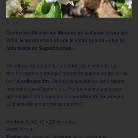
Dentro del Mes de los Museos de la Costa Vasca del
2022, Sagardoetxea ofrece la visita guiada «Vive la
naturaleza en Sagardoetxea».
En primavera despierta la naturaleza y con ello, las
abejas tienen un trabajo importante que hacer de flor en
flor: la
polinización
. Sin la polinización no tendríamos
manzanas para hacer sidra. Por lo cual es una buena
oportunidad para conocer los
secretos de las abejas
.
¿Os atrevéis a conocer su mundo?
Fechas
: 5, 12, 19 y 26 de marzo
Hora
: 17:00
Tarifas
: Adultos: 5€ / Jóvenes 3€ (11-18 años)