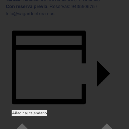
Con reserva previa
. Reservas: 943550575 /
info@sagardoetxea.eus
Añadir al calendario