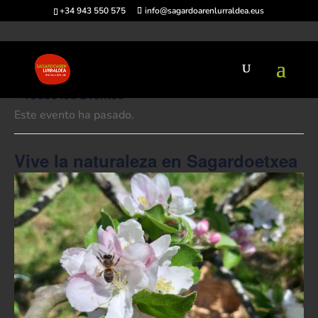
+34 943 550 575
info@sagardoarenlurraldea.eus
« Todos los Eventos
Este evento ha pasado.
Vive la naturaleza en Sagardoetxea