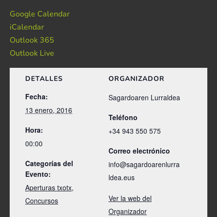
Google Calendar
iCalendar
Outlook 365
Outlook Live
DETALLES
ORGANIZADOR
Fecha:
Sagardoaren Lurraldea
13 enero, 2016
Teléfono
Hora:
+34 943 550 575
00:00
Correo electrónico
Categorías del
info@sagardoarenlurra
Evento:
ldea.eus
Aperturas txotx
,
Ver la web del
Concursos
Organizador