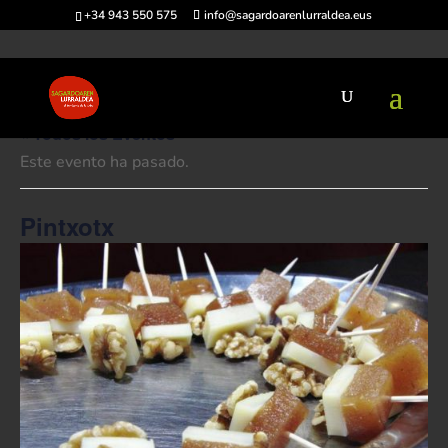
+34 943 550 575
info@sagardoarenlurraldea.eus
« Todos los Eventos
Este evento ha pasado.
Pintxotx