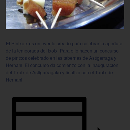
El Pintxotx es un evento creado para celebrar la apertura
de la temporada del txotx. Para ello hacen un concurso
de pintxos celebrado en las tabernas de Astigarraga y
Hernani. El concurso da comienzo con la inauguración
del Txotx de Astigarragako y finaliza con el Txotx de
Hernani