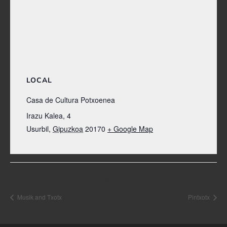
LOCAL
Casa de Cultura Potxoenea
Irazu Kalea, 4
Usurbil
,
Gipuzkoa
20170
+ Google Map
Navegación del Evento
Musik and Txotx
Pintxotx