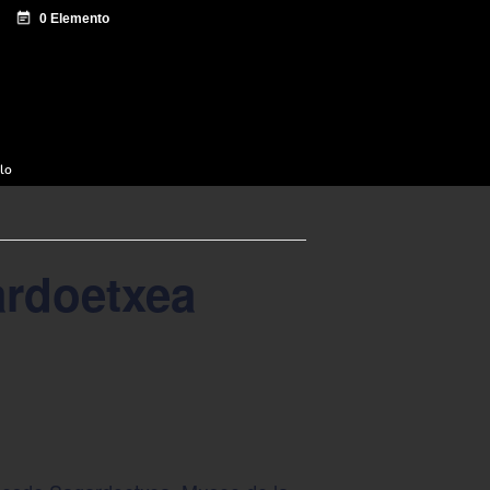
e documentación
Sagardo Forum
Difusión
ulo
ardoetxea