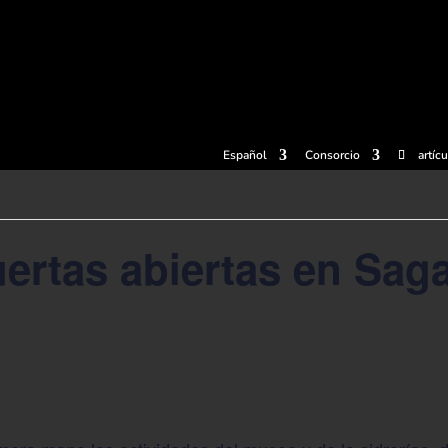
radas
Experiencias
Sidrerías
Museo de la sidra
Centro d
Español
Consorcio
artíc
ertas abiertas en Sag