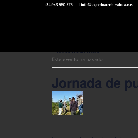
+34 943 550 575
info@sagardoarenlurraldea.eus
Comprar ent
« Todos los Eventos
Este evento ha pasado.
Jornada de pu