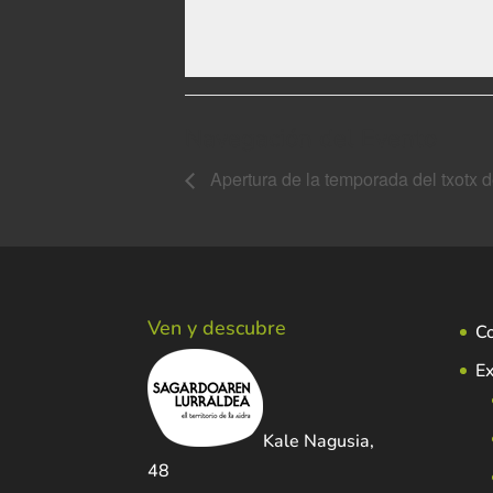
Navegación del Evento
Apertura de la temporada del txotx 
Ven y descubre
C
Ex
Kale Nagusia,
48