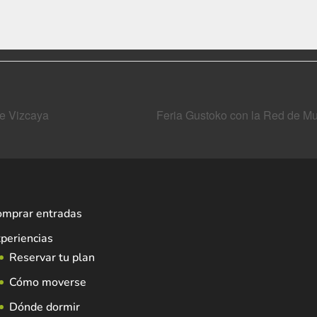
de Vizcaya
Feria Gustoko con la Red de 
omprar entradas
periencias
Reservar tu plan
Cómo moverse
Dónde dormir