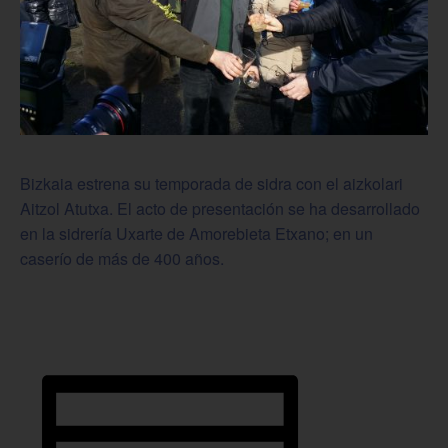
Bizkaia estrena su temporada de sidra con el aizkolari
Aitzol Atutxa.
El acto de presentación se ha desarrollado
en la sidrería Uxarte de Amorebieta Etxano; en un
caserío de más de 400 años.