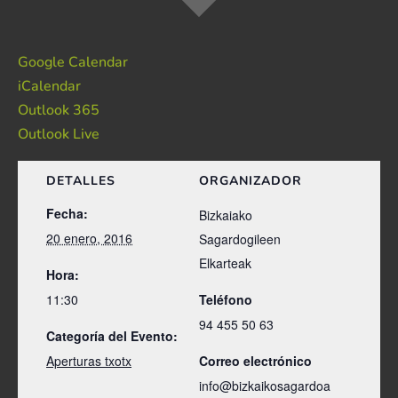
Google Calendar
iCalendar
Outlook 365
Outlook Live
DETALLES
ORGANIZADOR
Fecha:
Bizkaiako
20 enero, 2016
Sagardogileen
Elkarteak
Hora:
11:30
Teléfono
94 455 50 63
Categoría del Evento:
Aperturas txotx
Correo electrónico
info@bizkaikosagardoa