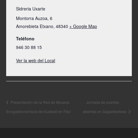
Sidreria Uxarte
Montorra Auzoa, 6
Amorebieta Etxano
,
48340
+ Google Map
Teléfono
946 30 88 15
Ver la web del Local
Navegación del Evento
Presentación de la Red de Museos
Jornada de puertas
Enogastronómicos de Euskadi en Fitur
abiertas en Sagardoetxea