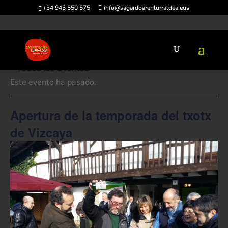
+34 943 550 575
info@sagardoarenlurraldea.eus
« Todos los Eventos
Este evento ha pasado.
Apertura de la temporada del txotx
de Vizcaya