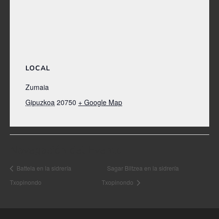
LOCAL
Zumaia
Gipuzkoa
20750
+ Google Map
Navegación del Evento
Battela en la sidrería
Sagar Biltzea en la sidrería
Txopinondo
Txopinondo