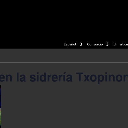
radas
Experiencias
Sidrerías
Museo de la sidra
Centro d
Español
Consorcio
artíc
 en la sidrería Txopino