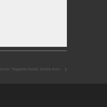
ición “Sagardo ibaiak, bizitza iturri»