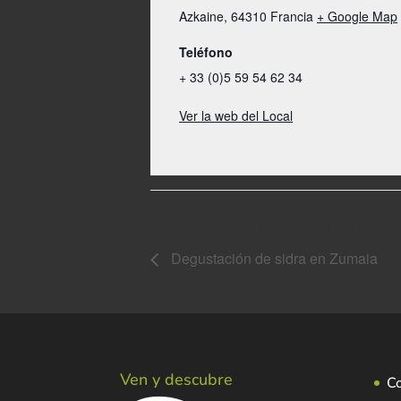
Azkaine
,
64310
Francia
+ Google Map
Teléfono
+ 33 (0)5 59 54 62 34
Ver la web del Local
Navegación del Evento
Degustación de sidra en Zumaia
Ven y descubre
C