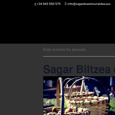
+34 943 550 575
info@sagardoarenlurraldea.eus
Comprar ent
« Todos los Eventos
Este evento ha pasado.
Sagar Biltzea