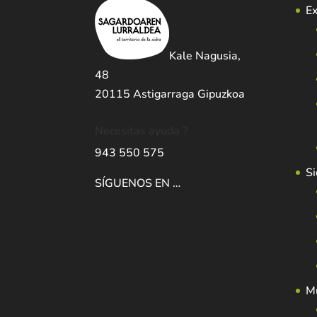
Ex
Kale Nagusia,
48
20115 Astigarraga Gipuzkoa
Necesitas ayuda ?
943 550 575
Si
SÍGUENOS EN …
Mu