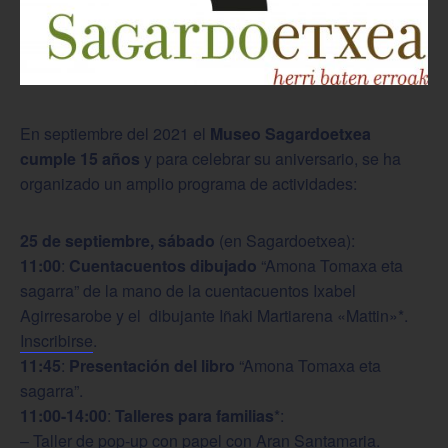
En septiembre del 2021 el
Museo Sagardoetxea
cumple 15 años
y para celebrar su aniversario, se ha
organizado un amplio programa de actividades:
25 de septiembre, sábado
(en Sagardoetxea):
11:00
:
Cuentacuentos dibujado
“Amona Tomaxa eta
sagarra” de la mano de la cuentacuentos Ixabel
Agirresarobe y el dibujante Iñaki Martiarena «Mattin»*.
Inscribirse
.
11:45
:
Presentación del libro
“Amona Tomaxa eta
sagarra”.
11:00-14:00
:
Talleres para familias
*:
– Taller de pop-up con papel con Aran Santamaria.