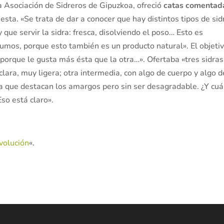
a Asociación de Sidreros de Gipuzkoa, ofreció
catas comenta
sta. «Se trata de dar a conocer que hay distintos tipos de sid
ue servir la sidra: fresca, disolviendo el poso… Esto es
zumos, porque esto también es un producto natural». El objeti
 porque le gusta más ésta que la otra…». Ofertaba «tres sidras
clara, muy ligera; otra intermedia, con algo de cuerpo y algo d
a que destacan los amargos pero sin ser desagradable. ¿Y cuá
so está claro».
volución
«.