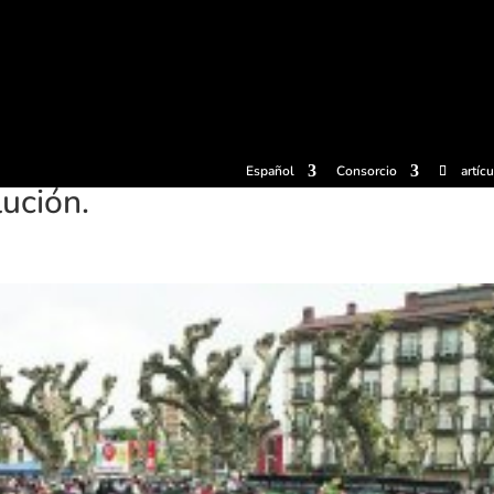
radas
Experiencias
Sidrerías
Museo de la sidra
Centro d
Español
Consorcio
artíc
ución.