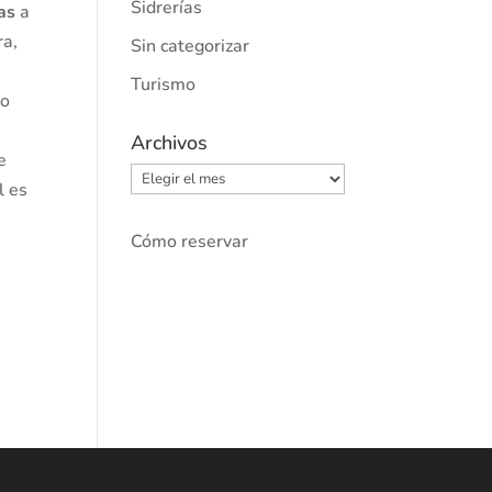
Sidrerías
das
a
ra,
Sin categorizar
Turismo
vo
Archivos
e
Archivos
l es
Cómo reservar