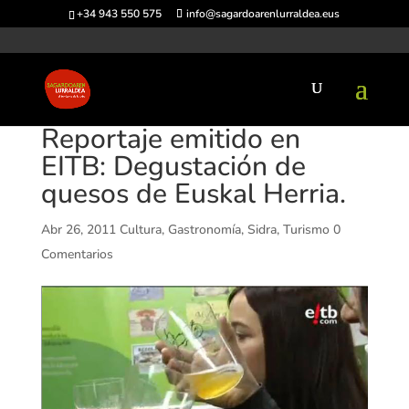
+34 943 550 575
info@sagardoarenlurraldea.eus
Reportaje emitido en
EITB: Degustación de
quesos de Euskal Herria.
Abr 26, 2011
Cultura
,
Gastronomía
,
Sidra
,
Turismo
0
Comentarios