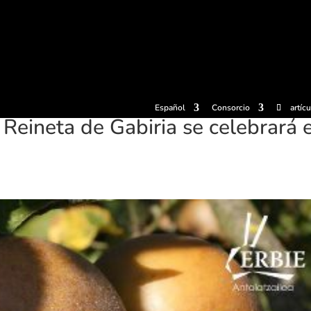
radas
Experiencias
Sidrerías
Museo de la sidra
Centro d
Español
Consorcio
artíc
Reineta de Gabiria se celebrará e