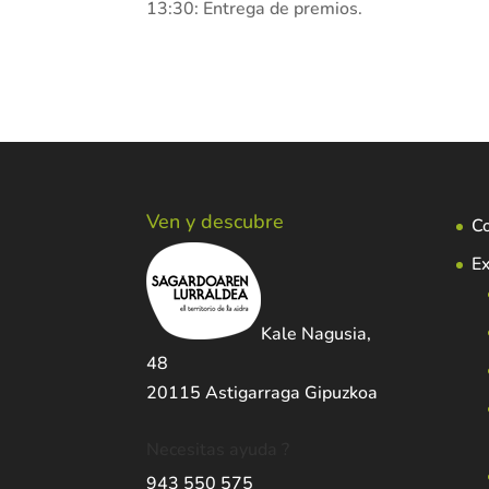
13:30: Entrega de premios.
Ven y descubre
C
Ex
Kale Nagusia,
48
20115 Astigarraga Gipuzkoa
Necesitas ayuda ?
943 550 575