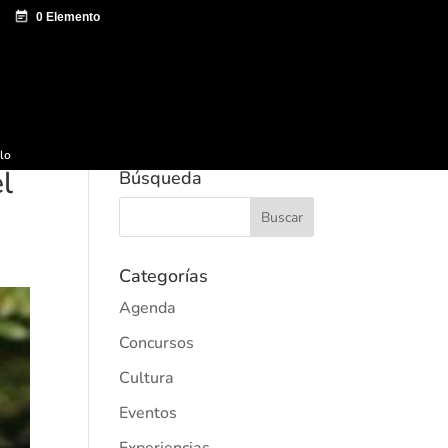
e documentación
Sagardo Forum
Difusión
ulo
l
Búsqueda
Categorías
Agenda
Concursos
Cultura
Eventos