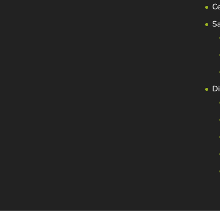
C
S
Di