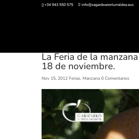
+34 943 550 575
info@sagardoarenlurraldea.eus
Comprar ent
La Feria de la manzana 
18 de noviembre.
Nov 15, 2012
Ferias
,
Manzana
0 Comentarios