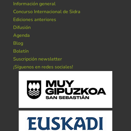
Información general
Concurso Internacional de Sidra
Ediciones anteriores
Difusión
Agenda
Blog
Boletín
Suscripción newsletter
¡Síguenos en redes sociales!