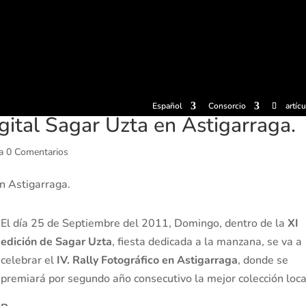
radas
Experiencias
Sidrerías
Museo de la sidra
Centro d
Español
Consorcio
artíc
igital Sagar Uzta en Astigarraga.
a
0 Comentarios
El día 25 de Septiembre del 2011, Domingo, dentro de la
XI
edición de Sagar Uzta
, fiesta dedicada a la manzana, se va a
celebrar el
IV. Rally Fotográfico en Astigarraga
, donde se
premiará por segundo año consecutivo la mejor colección loca