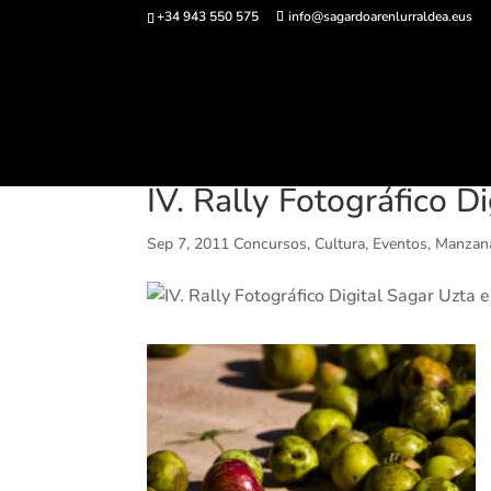
+34 943 550 575
info@sagardoarenlurraldea.eus
Comprar ent
IV. Rally Fotográfico D
Sep 7, 2011
Concursos
,
Cultura
,
Eventos
,
Manzan