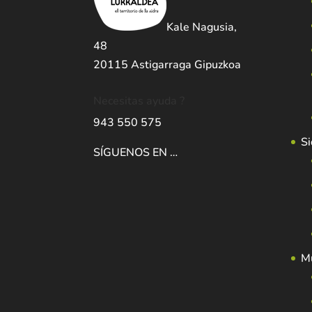
Kale Nagusia,
48
20115 Astigarraga Gipuzkoa
Necesitas ayuda ?
943 550 575
Si
SÍGUENOS EN …
Mu