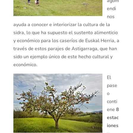
agom
endi
nos
ayuda a conocer e interiorizar la cultura de la
sidra, lo que ha supuesto el sustento alimenticio
y económico para los caseríos de Euskal Herria, a
través de estos parajes de Astigarraga, que han
sido un ejemplo único de este hecho cultural y
económico.
El
pase
o
conti
ene
8
estac
i
ones