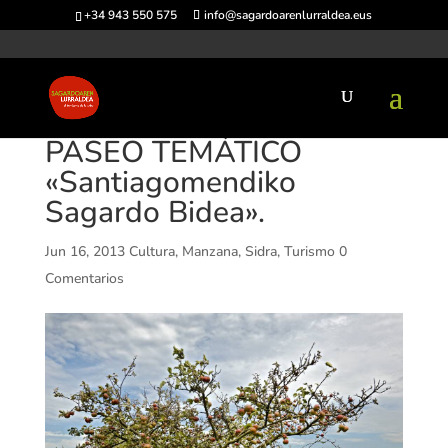
+34 943 550 575
info@sagardoarenlurraldea.eus
PASEO TEMÁTICO
«Santiagomendiko
Sagardo Bidea».
Jun 16, 2013
Cultura
,
Manzana
,
Sidra
,
Turismo
0
Comentarios