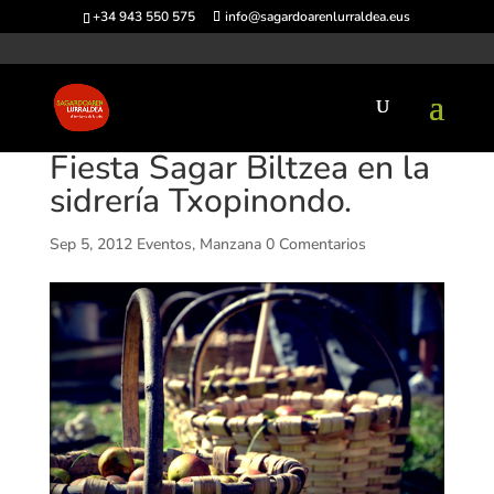
+34 943 550 575
info@sagardoarenlurraldea.eus
Fiesta Sagar Biltzea en la
sidrería Txopinondo.
Sep 5, 2012
Eventos
,
Manzana
0 Comentarios