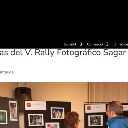
radas
Experiencias
Sidrerías
Museo de la sidra
Centro d
Español
Consorcio
artíc
as del V. Rally Fotográfico Sagar
ntarios