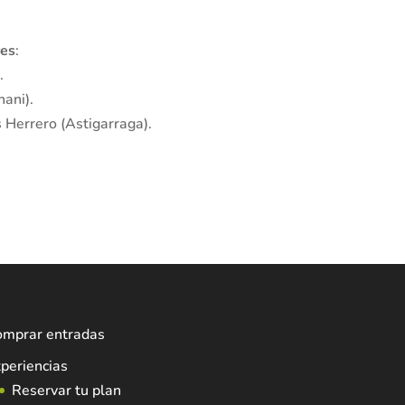
.
es
:
.
nani).
s Herrero (Astigarraga).
omprar entradas
periencias
Reservar tu plan