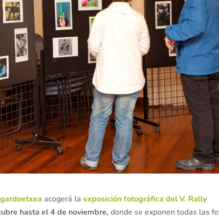
gardoetxea
acogerá la
exposición fotográfica del V. Rally
ubre hasta el 4 de noviembre,
donde se exponen todas las fo