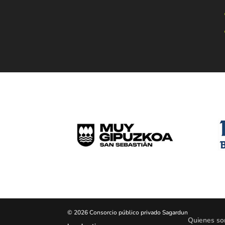
© 2026 Consorcio público privado Sagardun
Quienes s