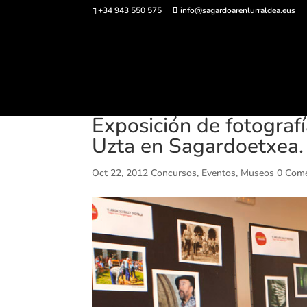
+34 943 550 575
info@sagardoarenlurraldea.eus
Comprar ent
Exposición de fotografí
Uzta en Sagardoetxea.
Oct 22, 2012
Concursos
,
Eventos
,
Museos
0 Come