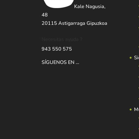
Kale Nagusia,
48
20115 Astigarraga Gipuzkoa
Necesitas ayuda ?
943 550 575
Si
SÍGUENOS EN …
Mu