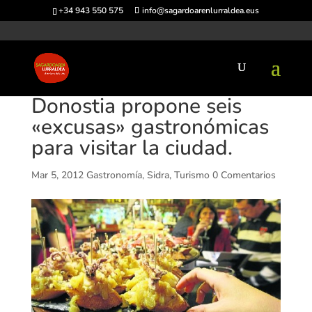
+34 943 550 575
info@sagardoarenlurraldea.eus
Donostia propone seis
«excusas» gastronómicas
para visitar la ciudad.
Mar 5, 2012
Gastronomía
,
Sidra
,
Turismo
0 Comentarios