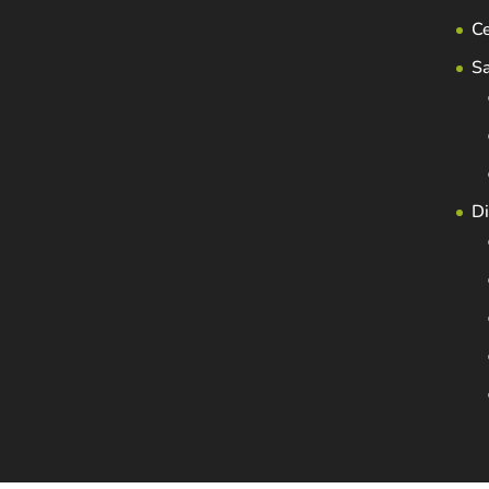
C
S
Di