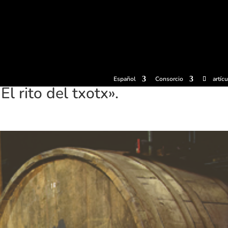
radas
Experiencias
Sidrerías
Museo de la sidra
Centro d
Español
Consorcio
artíc
El rito del txotx».