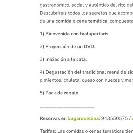
gastronómico, social y auténtico del rito de
Descubrireís todos los secretos que acompa
de una
comida o cena temática
, compuesta
1)
Bienvenida con txalapartaris
.
2)
Proyección de un DVD
.
3)
Iniciación a la cata
.
4)
Degustación del tradicional menú de sid
pimientos, chuleta, queso con nueces y menb
5)
Pack de regalo
.
_______________________
Reservas en
Sagardoetxea
: 943550575 /
Tarifas
: Las comidas o cenas temáticas tie