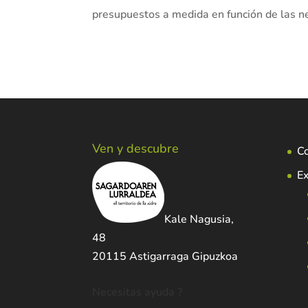
presupuestos a medida en función de las ne
Ven y descubre
C
Ex
Kale Nagusia,
48
20115 Astigarraga Gipuzkoa
Necesitas ayuda ?