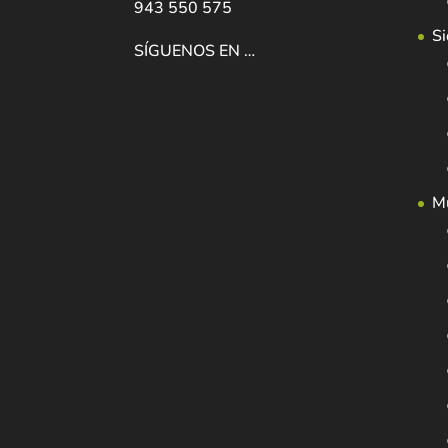
943 550 575
Si
SÍGUENOS EN …
Mu