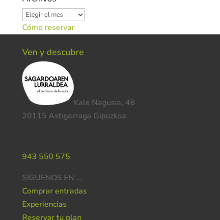
Archivos
Cómo reservar
Ven y descubre
Kale Nagusia, 48
20115 Astigarraga Gipuzkoa
Necesitas ayuda ?
943 550 575
SÍGUENOS EN …
Comprar entradas
Experiencias
Reservar tu plan