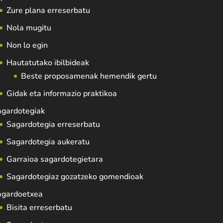
Zure plana erreserbatu
Nola mugitu
Non lo egin
Hautatutako ibilbideak
Beste proposamenak hemendik gertu
Gidak eta informazio praktikoa
agardotegiak
Sagardotegia erreserbatu
Sagardotegia aukeratu
Garraioa sagardotegietara
Sagardotegiaz gozatzeko gomendioak
agardoetxea
Bisita erreserbatu