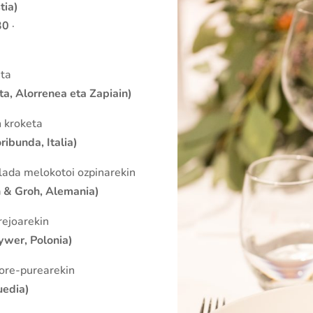
tia)
 30
·
eta
ta, Alorrenea eta Zapiain)
n kroketa
ribunda, Italia)
alada melokotoi ozpinarekin
& Groh, Alemania)
rejoarekin
wer, Polonia)
lore-purearekin
uedia)