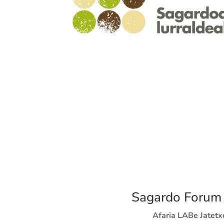
Sagardo Forum
Afaria LABe Jatet