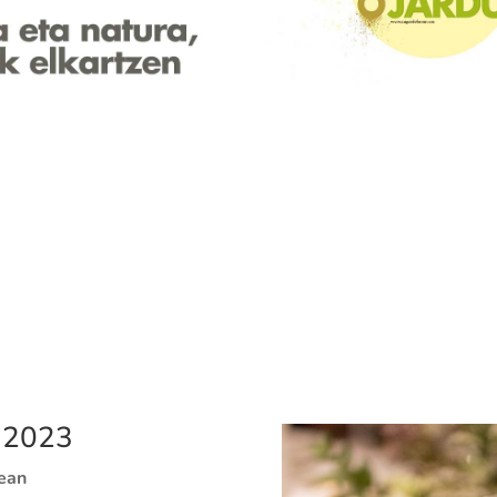
 2023
xean