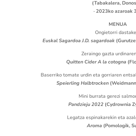
(Tabakalera, Donos
· 2023ko azaroak
MENUA
Ongietorri dastak
Euskal Sagardoa J.D. sagardoak
(Gurutze
Zeraingo gazta urdinare
Quitten Cider A la cotogna
(Flo
Baserriko tomate urdin eta gorriaren ents
Speierling Halbtrocken
(Weidmann 
Mini burrata gerezi salmo
Pandzieju 2022
(Cydrownia Zy
Legatza espinakarekin eta aza
Aroma
(Pomologik, S