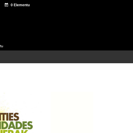
tazio zentroa
Sagardo Forum
Hedapena
tu