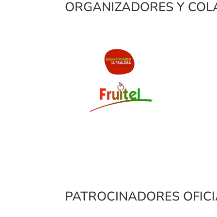
ORGANIZADORES Y CO
PATROCINADORES OFICI