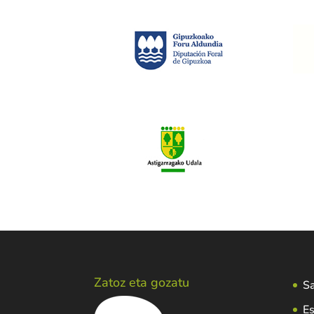
Zatoz eta gozatu
Sa
Es