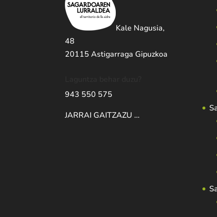
Kale Nagusia,
48
20115 Astigarraga Gipuzkoa
Laguntza behar duzu?
943 550 575
S
JARRAI GAITZAZU …
S