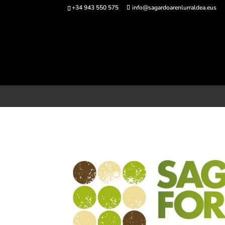
+34 943 550 575
info@sagardoarenlurraldea.eus
Sarrerak 
Hasiera
>
Sagardo Forum
>
Labe jatetxeko afaria
Labe jatetxeko afaria