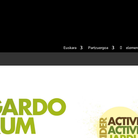
erosi
Esperientziak
Sagardotegiak
Sagardoetxea
Dokumen
Euskara
Partzuergoa
elemen