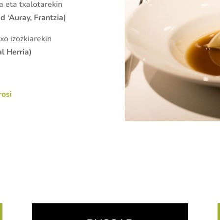
a eta txalotarekin
d ‘Auray, Frantzia)
xo izozkiarekin
l Herria)
rosi