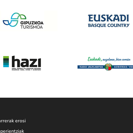
rrerak erosi
perientziak