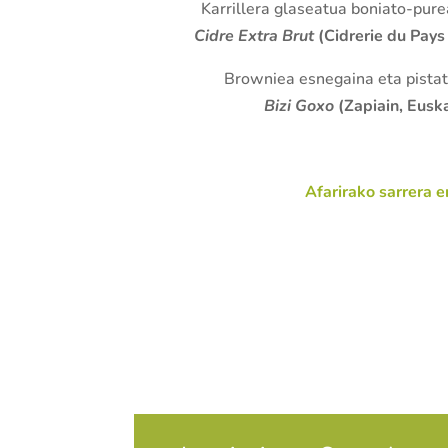
Karrillera glaseatua boniato-pure
Cidre Extra Brut
(Cidrerie du Pays 
Browniea esnegaina eta pistat
Bizi Goxo
(Zapiain, Euska
Afarirako sarrera e