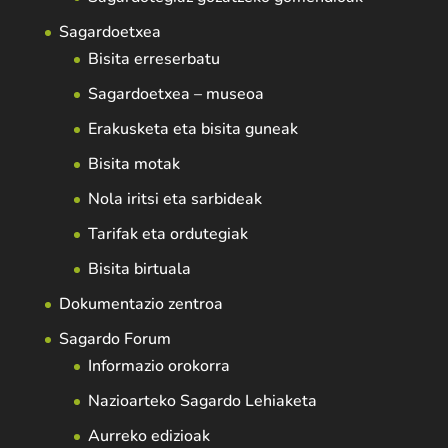
Sagardoetxea
Bisita erreserbatu
Sagardoetxea – museoa
Erakusketa eta bisita guneak
Bisita motak
Nola iritsi eta sarbideak
Tarifak eta ordutegiak
Bisita birtuala
Dokumentazio zentroa
Sagardo Forum
Informazio orokorra
Nazioarteko Sagardo Lehiaketa
Aurreko edizioak