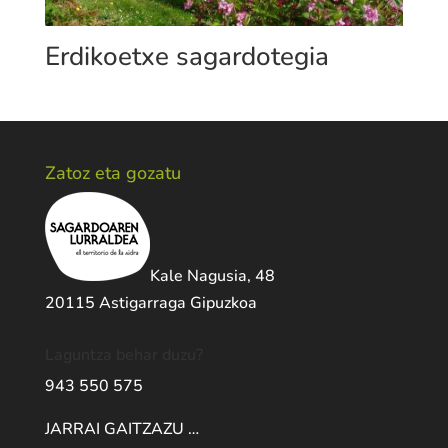
Erdikoetxe sagardotegia
Zatoz eta gozatu
Kale Nagusia, 48
20115 Astigarraga Gipuzkoa
Laguntza behar duzu?
943 550 575
JARRAI GAITZAZU …