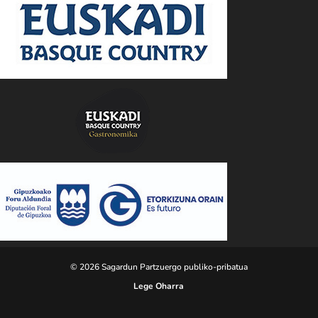
© 2026 Sagardun Partzuergo publiko-pribatua
Lege Oharra