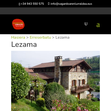
+34 943 550 575
info@sagardoarenlurraldea.eus
Hasiera
>
Erreserbatu
> Lezama
Lezama