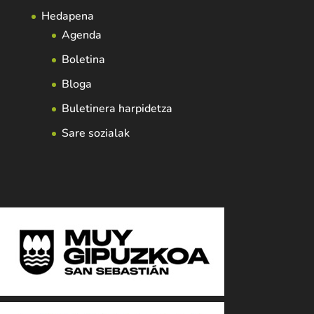
Hedapena
Agenda
Boletina
Bloga
Buletinera harpidetza
Sare sozialak