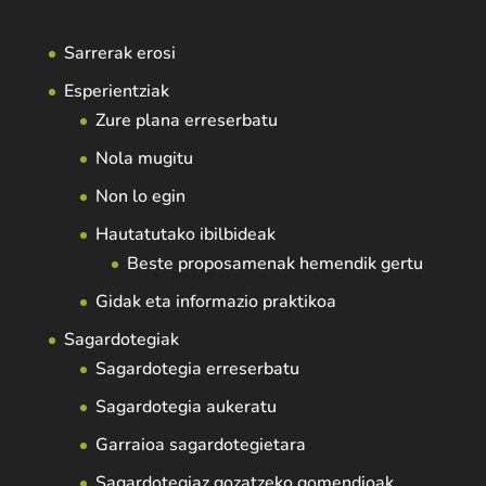
Sarrerak erosi
Esperientziak
Zure plana erreserbatu
Nola mugitu
Non lo egin
Hautatutako ibilbideak
Beste proposamenak hemendik gertu
Gidak eta informazio praktikoa
Sagardotegiak
Sagardotegia erreserbatu
Sagardotegia aukeratu
Garraioa sagardotegietara
Sagardotegiaz gozatzeko gomendioak