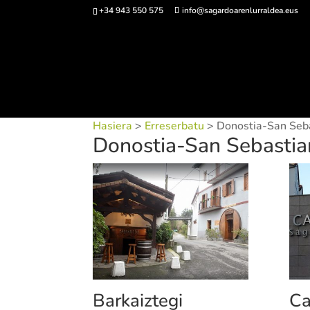
+34 943 550 575
info@sagardoarenlurraldea.eus
Sarrerak 
Hasiera
>
Erreserbatu
> Donostia-San Seb
Donostia-San Sebastia
Barkaiztegi
Ca