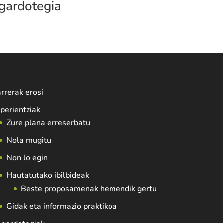
gardotegia
rrerak erosi
perientziak
Zure plana erreserbatu
Nola mugitu
Non lo egin
Hautatutako ibilbideak
Beste proposamenak hemendik gertu
Gidak eta informazio praktikoa