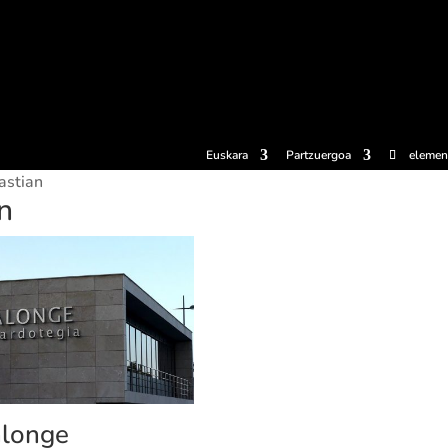
erosi
Esperientziak
Sagardotegiak
Sagardoetxea
Dokumen
Euskara
Partzuergoa
elemen
astian
n
longe