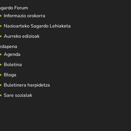
agardo Forum
Informazio orokorra
Nazioarteko Sagardo Lehiaketa
Aurreko edizioak
edapena
Agenda
Boletina
Bloga
Buletinera harpidetza
Sare sozialak