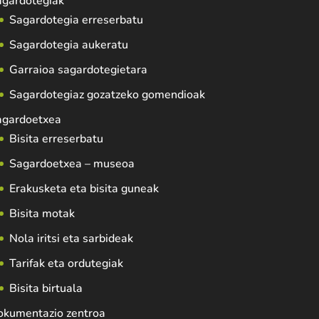
agardotegiak
Sagardotegia erreserbatu
Sagardotegia aukeratu
Garraioa sagardotegietara
Sagardotegiaz gozatzeko gomendioak
agardoetxea
Bisita erreserbatu
Sagardoetxea – museoa
Erakusketa eta bisita guneak
Bisita motak
Nola iritsi eta sarbideak
Tarifak eta ordutegiak
Bisita birtuala
okumentazio zentroa