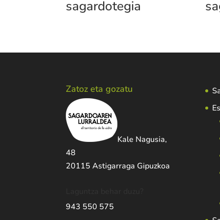
sagardotegia
sa
Zatoz eta gozatu
Sa
Es
Kale Nagusia,
48
20115 Astigarraga Gipuzkoa
Laguntza behar duzu?
943 550 575