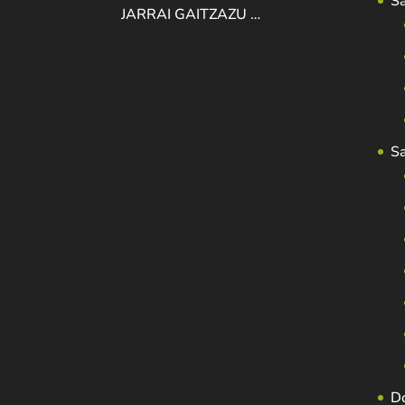
S
JARRAI GAITZAZU …
S
D