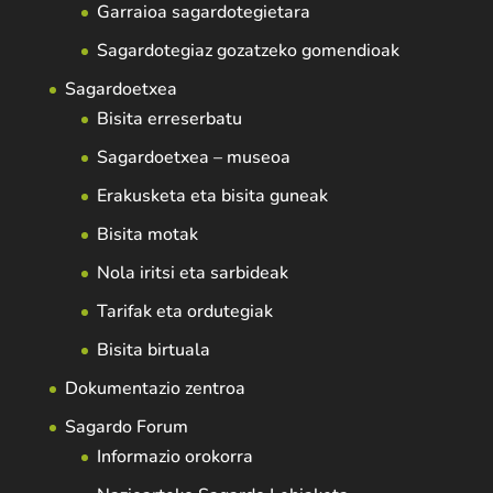
Garraioa sagardotegietara
Sagardotegiaz gozatzeko gomendioak
Sagardoetxea
Bisita erreserbatu
Sagardoetxea – museoa
Erakusketa eta bisita guneak
Bisita motak
Nola iritsi eta sarbideak
Tarifak eta ordutegiak
Bisita birtuala
Dokumentazio zentroa
Sagardo Forum
Informazio orokorra