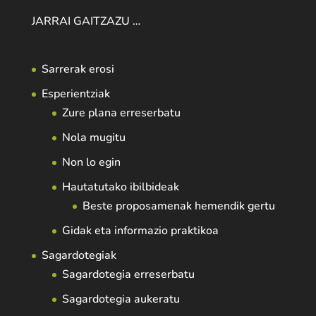
JARRAI GAITZAZU …
Sarrerak erosi
Esperientziak
Zure plana erreserbatu
Nola mugitu
Non lo egin
Hautatutako ibilbideak
Beste proposamenak hemendik gertu
Gidak eta informazio praktikoa
Sagardotegiak
Sagardotegia erreserbatu
Sagardotegia aukeratu