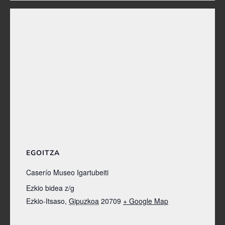
EGOITZA
Caserío Museo Igartubeiti
Ezkio bidea z/g
Ezkio-Itsaso
,
Gipuzkoa
20709
+ Google Map