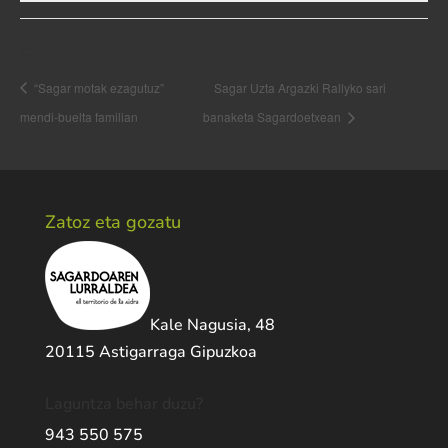
Ekitaldi nabigazioa
“Sagar motak ezagutuz”
Sagar Uzta Argazki Rallyko sari
mendi-buelta familian
banaketa Sagardoetxean
Zatoz eta gozatu
Kale Nagusia, 48
20115 Astigarraga Gipuzkoa
Laguntza behar duzu?
943 550 575