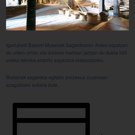
Igartubeiti Baserri Museoak Sagardoaren Astea ospatzen
du urtero urrian eta dolarea martxan jartzen du duela 500
urteko teknika erabiliz sagardoa elaboratzeko.
Bisitariek sagardoa egiteko prozesua zuzenean
ezagutzeko aukera dute.