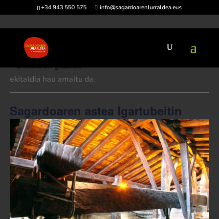
+34 943 550 575
info@sagardoarenlurraldea.eus
« Ekitaldiak guztiak
ekitaldia hau amaitu da.
Sagardoaren astea Igartubeitin