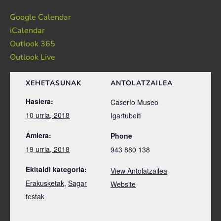
Google Calendar
iCalendar
Outlook 365
Outlook Live
XEHETASUNAK
ANTOLATZAILEA
Hasiera:
Caserío Museo
10 urria, 2018
Igartubeiti
Amiera:
Phone
19 urria, 2018
943 880 138
Ekitaldi kategoria:
View Antolatzailea
Erakusketak
,
Sagar
Website
festak