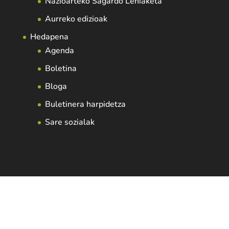
Nazioarteko Sagardo Lehiaketa
Aurreko edizioak
Hedapena
Agenda
Boletina
Bloga
Buletinera harpidetza
Sare sozialak