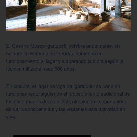
El Caserío Museo Igartubeiti celebra anualmente, en
octubre, la Semana de la Sidra, poniendo en
funcionamiento el lagar y elaborando la sidra según la
técnica utilizada hace 500 años.
En octubre, el lagar de viga de Igartubeiti se pone en
funcionamiento siguiendo el procedimiento tradicional de
los baserritarras del siglo XVI, ofreciendo la oportunidad
de dar a conocer a los y las visitantes esta actividad en
vivo.