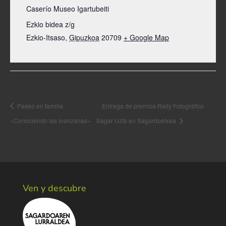
Caserío Museo Igartubeiti
Ezkio bidea z/g
Ezkio-Itsaso
,
Gipuzkoa
20709
+ Google Map
Navegación del Evento
Paseo en familia
Entrega de premios Rally Fotográfico
«Conociendo las manzanas»
Sagar Uzta en Sagardoetxea
Ven y descubre