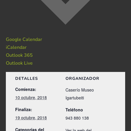
Google Calendar
iCalendar
Outlook 365
Outlook Live
DETALLES
ORGANIZADOR
Comienza:
Caserío Museo
10 octubre, 2018
Igartubeiti
Finaliza:
Teléfono
19 octubre, 2018
943 880 138
Categorías del
Ver la web del