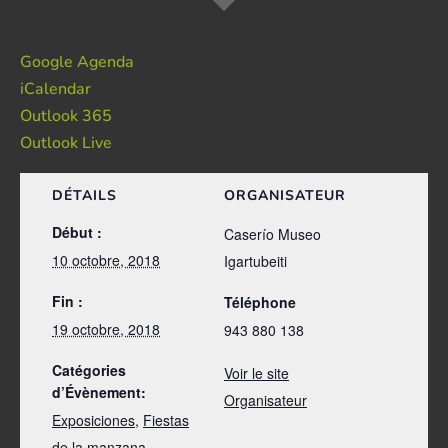
Google Agenda
iCalendar
Outlook 365
Outlook Live
DÉTAILS
ORGANISATEUR
Début :
Caserío Museo
10 octobre, 2018
Igartubeiti
Fin :
Téléphone
19 octobre, 2018
943 880 138
Catégories
Voir le site
d’Évènement:
Organisateur
Exposiciones
,
Fiestas
de la manzana