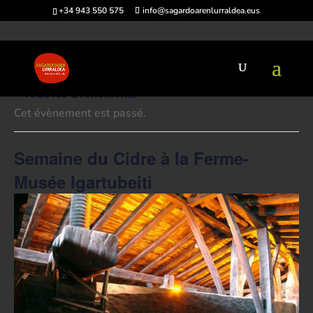
+34 943 550 575
info@sagardoarenlurraldea.eus
« Tous les Évènements
Cet évènement est passé.
Semaine du Cidre à la Ferme-
Musée Igartubeiti