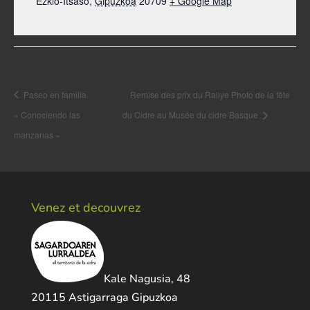
Ezkio-Itsaso
,
Gipuzkoa
20709
+ Google Map
Navigation Évènement
Paseo en familia
Remise des prix du Rallye Photo de la fête
« Conociendo las
du Cidre au Musée du cidre Basque
manzanas »
Venez et decouvrez
Kale Nagusia, 48
20115 Astigarraga Gipuzkoa