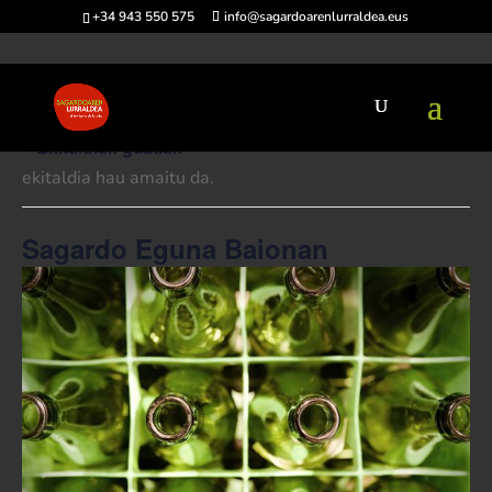
+34 943 550 575
info@sagardoarenlurraldea.eus
« Ekitaldiak guztiak
ekitaldia hau amaitu da.
Sagardo Eguna Baionan