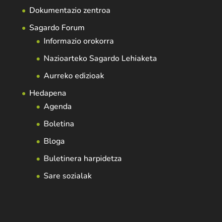
Dokumentazio zentroa
Sagardo Forum
Informazio orokorra
Nazioarteko Sagardo Lehiaketa
Aurreko edizioak
Hedapena
Agenda
Boletina
Bloga
Buletinera harpidetza
Sare sozialak