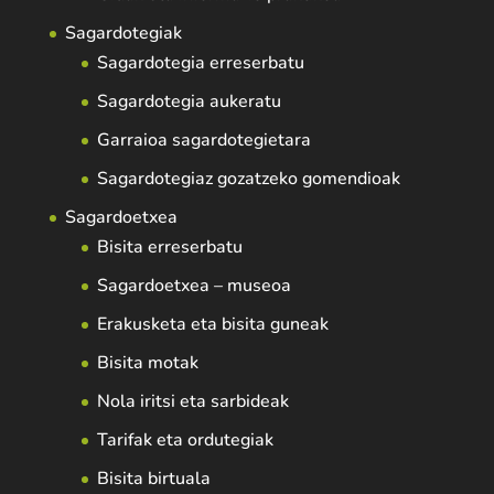
Sagardotegiak
Sagardotegia erreserbatu
Sagardotegia aukeratu
Garraioa sagardotegietara
Sagardotegiaz gozatzeko gomendioak
Sagardoetxea
Bisita erreserbatu
Sagardoetxea – museoa
Erakusketa eta bisita guneak
Bisita motak
Nola iritsi eta sarbideak
Tarifak eta ordutegiak
Bisita birtuala