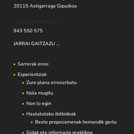
20115 Astigarraga Gipuzkoa
Laguntza behar duzu?
943 550 575
JARRAI GAITZAZU …
Sarrerak erosi
Esperientziak
Zure plana erreserbatu
Nola mugitu
Non lo egin
Hautatutako ibilbideak
Beste proposamenak hemendik gertu
Gidak eta informazio praktikoa