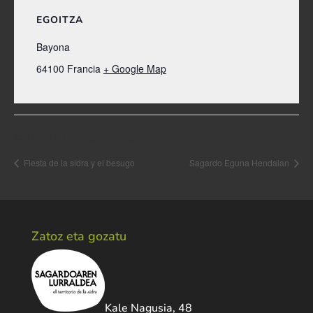
EGOITZA
Bayona
64100
Francia
+ Google Map
Ekitaldi nabigazioa
Fiesta de la sidra y el besugo
Sagardo Eguna Hendaian
Zatoz eta gozatu
Kale Nagusia, 48