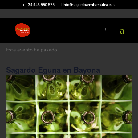
+34 943 550 575
info@sagardoarenlurraldea.eus
« Todos los Eventos
Este evento ha pasado.
Sagardo Eguna en Bayona