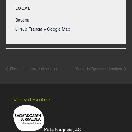
LOCAL
Bayona
64100
Francia
+ Google Map
Navegación del Evento
Fiesta de la sidra y el besugo
Sagardo Eguna en Hendaya
Ven y descubre
Kale Nagusia, 48