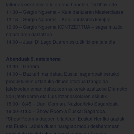
tailerrak eskainiko ditu ordena honetan, 15:00ak arte.
11:30 – Sergio Nguema – Kale dantzaren Masterclassa
13:15 – Sergio Nguema – Kale dantzaren kalejira
13:30 – Sergio Nguema KONTZERTUA – sagar muztio
naturalaren dastatzea
14:00 – Juan Di Lago DJaren eskutik itxiera jaialdia
Abenduak 9, astelehena
13:30 – Harrera
14:00 – Bazkari maridatua: Euskal sagardoak bertako
produktuekin uztartuko dituen otordua izango da
jatetxeetan eman daitezkeen aukerak azaltzeko Diametro
200 jatetxearen eta Luis Irizar eskolaren eskutik.
18:00-18:45 – Dani Corman. Nazioarteko Sagardoak.
19:00-21:00 – Show Room-a Euskal Sagardoa.
*Show Room-a dagoen bitartean, Euskal Herriko gaztak
eta Eusko Labela duten haragiak modu desberdinean
prestatuta dastatzeko aukera izango da Txomin