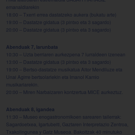
emanaldiarekin
18:00 – Txerri errea dastatzeko aukera (bukatu arte)
19:00 – Dastatze gidatua (3 pintxo eta 3 sagardo)
20:00 – Dastatze gidatua (3 pintxo eta 3 sagardo)
Abenduak 7, larunbata
10:30 – Uzta berriaren aurkezpena 7 lurraldeen izenean
13:00 – Dastatze gidatua (3 pintxo eta 3 sagardo)
19:00 – Bertso-dastatze musikatua Aitor Mendiluze eta
Unai Agirre bertsolariekin eta Imanol Kamio
musikariarekin.
20:00 – Miren Narbaizaren kontzertua MICE aurkeztuz.
Abenduak 8, igandea
11:30 – Museo enogastronomikoen sarearen tailerrak:
Sagardoetxea, Igartubeiti, Gaztaren Interpretazio Zentroa,
Txakolingunea y Gatz Museoa. Bakoitzak 40 minutuko