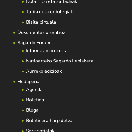
Nola iritsi eta sarbideak
Tarifak eta ordutegiak
Bisita birtuala
Dokumentazio zentroa
Sagardo Forum
Informazio orokorra
Nazioarteko Sagardo Lehiaketa
Aurreko edizioak
Hedapena
Agenda
Boletina
Bloga
Buletinera harpidetza
Sare sozialak