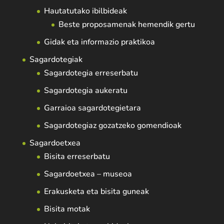
Hautatutako ibilbideak
Beste proposamenak hemendik gertu
Gidak eta informazio praktikoa
Sagardotegiak
Sagardotegia erreserbatu
Sagardotegia aukeratu
Garraioa sagardotegietara
Sagardotegiaz gozatzeko gomendioak
Sagardoetxea
Bisita erreserbatu
Sagardoetxea – museoa
Erakusketa eta bisita guneak
Bisita motak