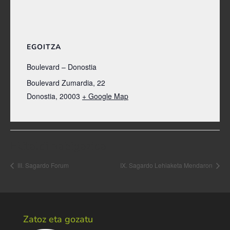
EGOITZA
Boulevard – Donostia
Boulevard Zumardia, 22
Donostia
,
20003
+ Google Map
Ekitaldi nabigazioa
III. Sagardo Forum
IX. Sagardo Lehiaketa Mendaron
Zatoz eta gozatu