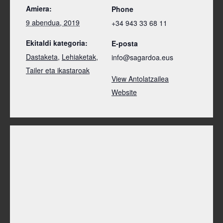
Amiera:
Phone
9 abendua, 2019
+34 943 33 68 11
Ekitaldi kategoria:
E-posta
Dastaketa
,
Lehiaketak
,
info@sagardoa.eus
Tailer eta ikastaroak
View Antolatzailea
Website