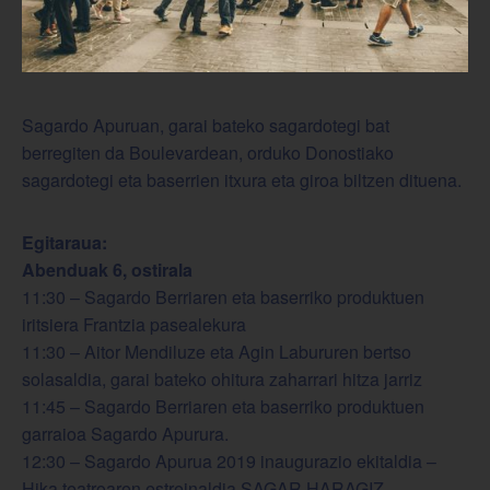
Sagardo Apuruan, g
arai bateko sagardotegi bat
berregiten da Boulevardean, orduko Donostiako
sagardotegi eta baserrien itxura eta giroa biltzen dituena
.
Egitaraua:
Abenduak 6, ostirala
11:30 – Sagardo Berriaren eta baserriko produktuen
iritsiera Frantzia pasealekura
11:30 – Aitor Mendiluze eta Agin Labururen bertso
solasaldia, garai bateko ohitura zaharrari hitza jarriz
11:45 – Sagardo Berriaren eta baserriko produktuen
garraioa Sagardo Apurura.
12:30 – Sagardo Apurua 2019 inaugurazio ekitaldia –
Hika teatroaren estreinaldia SAGAR HARAGIZ