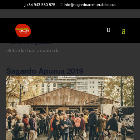
+34 943 550 575
info@sagardoarenlurraldea.eus
« Ekitaldiak guztiak
ekitaldia hau amaitu da.
Sagardo Apurua 2019