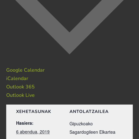
Google Calendar
iCalendar
Outlook 365
Outlook Live
XEHETASUNAK
ANTOLATZAILEA
Hasiera:
Gipuzkoako
6 abendua, 2019
Sagardogileen Elkartea