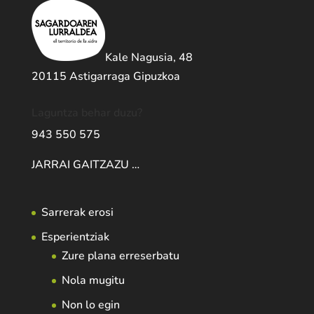
Kale Nagusia, 48
20115 Astigarraga Gipuzkoa
Laguntza behar duzu?
943 550 575
JARRAI GAITZAZU …
Sarrerak erosi
Esperientziak
Zure plana erreserbatu
Nola mugitu
Non lo egin