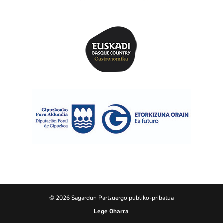
© 2026 Sagardun Partzuergo publiko-pribatua
Lege Oharra