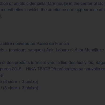
ion of an old cider cellar farmhouse in the center of Dono
rm aesthetics in which the ambience and appearance of 
.
u cidre nouveau au Paseo de Francia
ris » (conteurs basques) Agin Laburu et Aitor Mendiluze q
et des produits fermiers vers le lieu des festivités, Sa
o Apurua 2019 – HIKA TEATROA présentera sa nouvell
lé
 (3 cidre + 3 pintxo)
 (3 cidre + 3 pintxo)