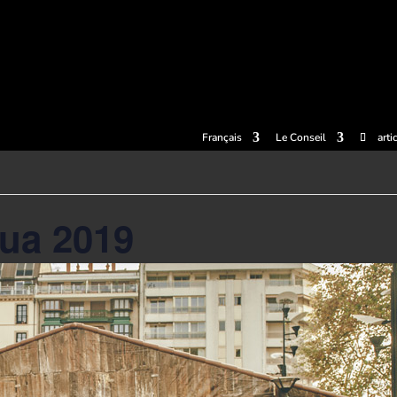
llets
Expériences
Cidreries
Le musée du Cidre
Centre de
Français
Le Conseil
arti
ua 2019