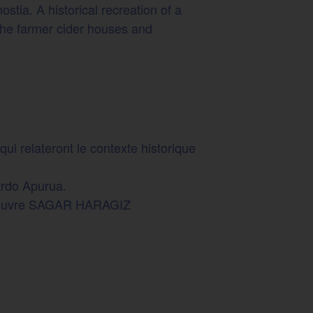
stia. A historical recreation of a
the farmer cider houses and
ui relateront le contexte historique
gardo Apurua.
e œuvre SAGAR HARAGIZ