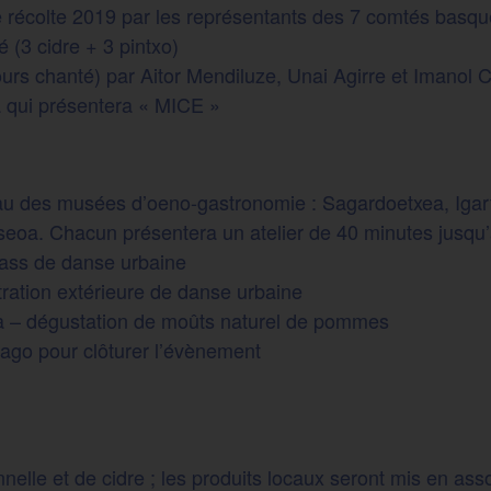
e récolte 2019 par les représentants des 7 comtés basq
 (3 cidre + 3 pintxo)
ours chanté) par Aitor Mendiluze, Unai Agirre et Imanol 
 qui présentera « MICE »
eau des musées d’oeno-gastronomie : Sagardoetxea, Igart
oa. Chacun présentera un atelier de 40 minutes jusqu’à 
ass de danse urbaine
ation extérieure de danse urbaine
 – dégustation de moûts naturel de pommes
ago pour clôturer l’évènement
nnelle et de cidre ; les produits locaux seront mis en as