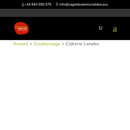
+34 943 550 575
info@sagardoarenlurraldea.eus
Accueil
>
Gizaburuaga
> Cidrerie Laneko
UGS :
SIDLAN-1
Catégories :
Gizaburuaga
,
Sidrerías