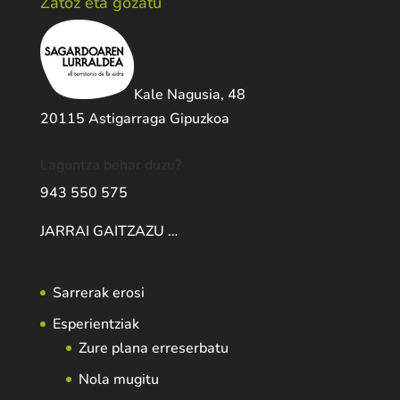
Zatoz eta gozatu
Kale Nagusia, 48
20115 Astigarraga Gipuzkoa
Laguntza behar duzu?
943 550 575
JARRAI GAITZAZU …
Sarrerak erosi
Esperientziak
Zure plana erreserbatu
Nola mugitu