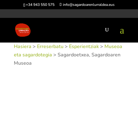
+34 943 550 575
info@sagardoarenlurraldea.eus
Hasiera
>
Erreserbatu
>
Esperientziak
>
Museoa
eta sagardotegia
> Sagardoetxea, Sagardoaren
Museoa