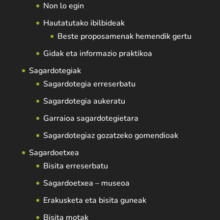
Non lo egin
Hautatutako ibilbideak
Beste proposamenak hemendik gertu
Gidak eta informazio praktikoa
Sagardotegiak
Sagardotegia erreserbatu
Sagardotegia aukeratu
Garraioa sagardotegietara
Sagardotegiaz gozatzeko gomendioak
Sagardoetxea
Bisita erreserbatu
Sagardoetxea – museoa
Erakusketa eta bisita guneak
Bisita motak