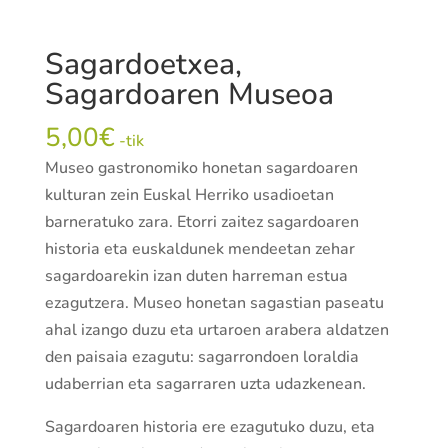
Sagardoetxea,
Sagardoaren Museoa
5,00
€
-tik
Museo gastronomiko honetan sagardoaren
kulturan zein Euskal Herriko usadioetan
barneratuko zara. Etorri zaitez sagardoaren
historia eta euskaldunek mendeetan zehar
sagardoarekin izan duten harreman estua
ezagutzera. Museo honetan sagastian paseatu
ahal izango duzu eta urtaroen arabera aldatzen
den paisaia ezagutu: sagarrondoen loraldia
udaberrian eta sagarraren uzta udazkenean.
Sagardoaren historia ere ezagutuko duzu, eta