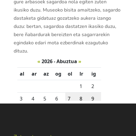
gure arbasoek sagardoa nola egiten zuten
ikusiko duzu. Museoko bisita amaitzeko, sagardo
dastaketa gidatuaz gozatzeko aukera izango
duzu: bertan, sagardoa dastatzen ikasiko duzu,
bere ñabardurak bereizten eta sagarrarekin
egindako edari mota ezberdinak ezagutuko
dituzu.