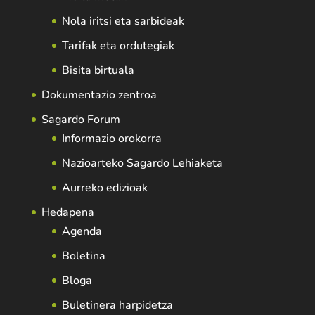
Nola iritsi eta sarbideak
Tarifak eta ordutegiak
Bisita birtuala
Dokumentazio zentroa
Sagardo Forum
Informazio orokorra
Nazioarteko Sagardo Lehiaketa
Aurreko edizioak
Hedapena
Agenda
Boletina
Bloga
Buletinera harpidetza