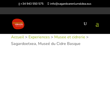
+34 943 550 575
info@sagardoarenlurraldea.eus
Accueil
>
Experiences
>
Musee et cidrerie
>
Sagardoetxea, Museé du Cidre Basque